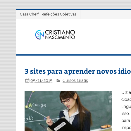
Casa Cheff | Refeições Coletivas
Cristi
cristianonascimento.com
3 sites para aprender novos id
05/11/2015
Cursos Grátis
Diz 
cida
líng
isso
para
impos